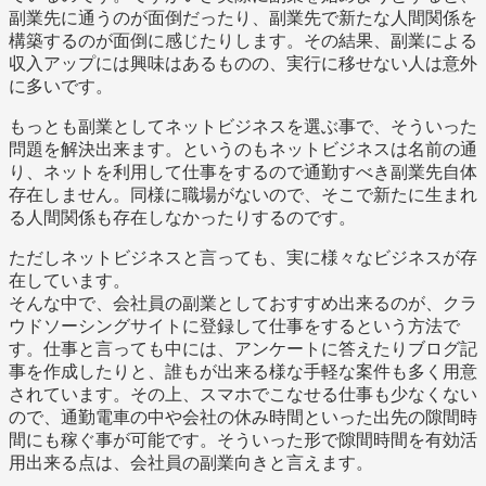
副業先に通うのが面倒だったり、副業先で新たな人間関係を
構築するのが面倒に感じたりします。その結果、副業による
収入アップには興味はあるものの、実行に移せない人は意外
に多いです。
もっとも副業としてネットビジネスを選ぶ事で、そういった
問題を解決出来ます。というのもネットビジネスは名前の通
り、ネットを利用して仕事をするので通勤すべき副業先自体
存在しません。同様に職場がないので、そこで新たに生まれ
る人間関係も存在しなかったりするのです。
ただしネットビジネスと言っても、実に様々なビジネスが存
在しています。
そんな中で、会社員の副業としておすすめ出来るのが、クラ
ウドソーシングサイトに登録して仕事をするという方法で
す。仕事と言っても中には、アンケートに答えたりブログ記
事を作成したりと、誰もが出来る様な手軽な案件も多く用意
されています。その上、スマホでこなせる仕事も少なくない
ので、通勤電車の中や会社の休み時間といった出先の隙間時
間にも稼ぐ事が可能です。そういった形で隙間時間を有効活
用出来る点は、会社員の副業向きと言えます。