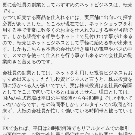
更に会社員の副業としておすすめのネットビジネスは、転売
です。
かつて転売する商品を仕入れるには、実店舗に出向いて探す
必要がありました。ところが現在では、ネットショップを利
用する事で非常に数多くのお店を仕入れ先にする事が可能で
す。しかも販売する相手もネット上で見付け出す事が出来る
ので、転売はネットビジネスとして手軽に始める事が出来ま
す。しかもこちらも本業の会社の行き帰りの電車やバスの中
で、スマホを使って仕入れを行う事が出来るので会社員の副
業向きと言えるのです。
会社員の副業としては、ネットを利用した投資ビジネスもお
すすめ出来ます。ただし投資ビジネスと言うと、株式投資を
頭に浮かべる人が多いですが、実は株式投資は会社員の副業
としてそこまで向いているとは言えません。理由としては、
国内の株式市場は平日の午前9時から午後3時までしか開いて
いないからです。その時間帯しかリアルタイムでの取引が出
来ず、大抵の会社員が忙しく働いている時間帯と被っていま
す。
FXであれば、平日は24時間何時でもリアルタイムでの取引
が可能です。お陰で会社員も帰宅後の空いた時間に、無理な